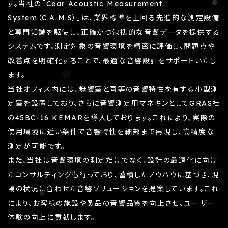
す。当社の「Cear Acoustic Measurement
System（C.A.M.S）」は、業界標準を上回る先進的な測定設備
と専門知識を駆使し、正確かつ包括的な音響データを提供する
システムです。測定対象の音響環境を精密に評価し、問題点や
改善点を明確化することで、最適な音響設計をサポートいたし
ます。
当社オフィス内には、無響室と同等の音響特性を有する小型測
定室を設置しており、さらに音響測定用マネキンとしてGRAS社
の45BC-16 KEMARを導入しております。これにより、実際の
使用環境に近い条件で音響特性を細部まで再現し、高精度な
測定が可能です。
また、当社は音響環境の測定だけでなく、設計の最適化に向け
たコンサルティングも行っており、蓄積したノウハウに基づき、現
場の状況に合わせた音響ソリューションを提案しています。これ
により、お客様の施設や製品の音響品質を向上させ、ユーザー
体験の向上に貢献します。