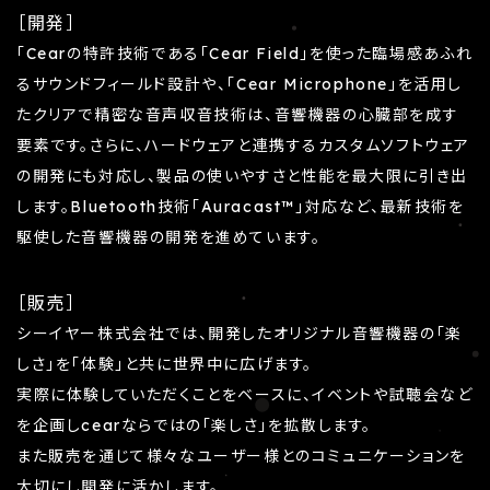
［開発］
「Cearの特許技術である「Cear Field」を使った臨場感あふれ
るサウンドフィールド設計や、「Cear Microphone」を活用し
たクリアで精密な音声収音技術は、音響機器の心臓部を成す
要素です。さらに、ハードウェアと連携するカスタムソフトウェア
の開発にも対応し、製品の使いやすさと性能を最大限に引き出
します。Bluetooth技術「Auracast™」対応など、最新技術を
駆使した音響機器の開発を進めています。
［販売］
シーイヤー株式会社では、開発したオリジナル音響機器の「楽
しさ」を「体験」と共に世界中に広げます。
実際に体験していただくことをベースに、イベントや試聴会など
を企画しcearならではの「楽しさ」を拡散します。
また販売を通じて様々なユーザー様とのコミュニケーションを
大切にし開発に活かします。