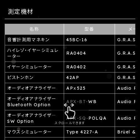
測定機材
名称
型番
メー
音響計測用マネキン
45BC-16
G.R.A.S
ハイレゾ・イヤーシミュレ
RA0404
G.R.A.S
ーター
イヤーシミュレーター
RA0402
G.R.A.S
ピストンホン
42AP
G.R.A.S
オーディオアナライザー
APｘ525
Audio Pr
オーディオアナライザー
APX-BT-WB
Audio Pr
Bluetooth Option
オーディオアナライザー
APX-SQ-POLQA
Audio Pr
SW Option
スクロールできます
マウスシミュレーター
Type 4227-A
Brüel & 