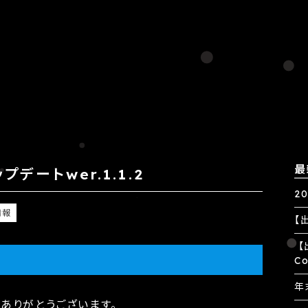
最
デートwer.1.1.2
2
情報
【出
【出
Co
年
ありがとうございます。